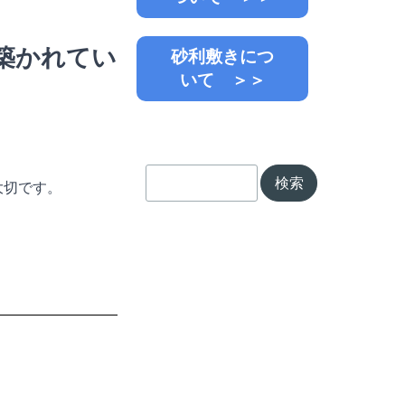
が築かれてい
砂利敷きにつ
いて ＞＞
検索
大切です。