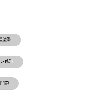
外壁塗装
イレ修理
水問題