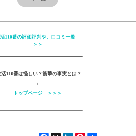
活110番の評価評判や、口コミ一覧
＞＞
 生活110番は怪しい？衝撃の事実とは？
/
トップページ ＞＞＞
Facebook
X
LinkedIn
Pinterest
Share