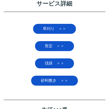
サービス詳細
草刈り ＞＞
剪定 ＞＞
伐採 ＞＞
砂利敷き ＞＞